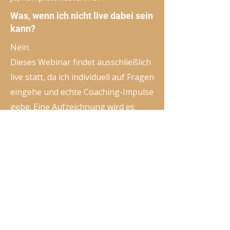
Was, wenn ich nicht live dabei sein
kann?
Nein.
Dieses Webinar findet ausschließlich
live statt, da ich individuell auf Fragen
eingehe und echte Coaching-Impulse
gebe. Eine Aufzeichnung wird es
bewusst nicht geben.
Brauche ich Vorbereitung oder
spezielle Materialien?
Nein, einfach einloggen und
teilnehmen – ganz unkompliziert.
Ist das eher Vortrag oder
Coaching?