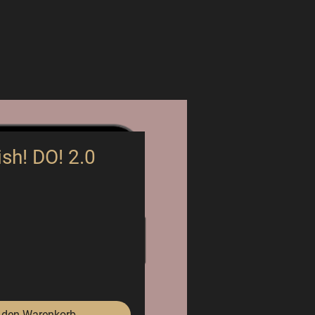
ish! DO! 2.0
Preis
 den Warenkorb