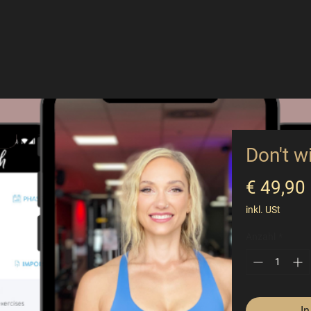
Don't w
€ 49,90
inkl. USt
Anzahl
*
In