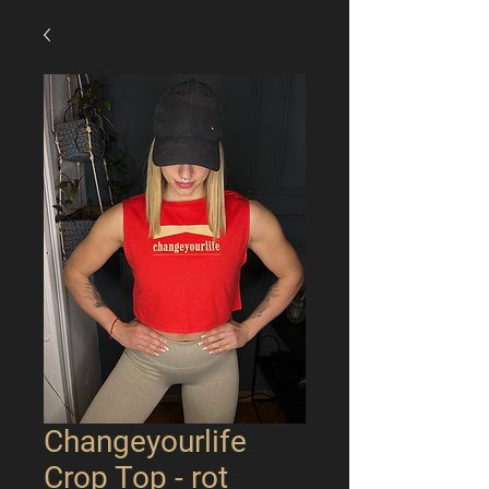
Changeyourlife
Crop Top - rot