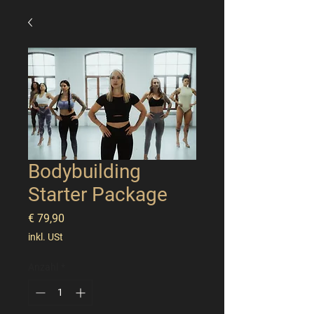
Bodybuilding
Starter Package
Preis
€ 79,90
inkl. USt
Anzahl
*