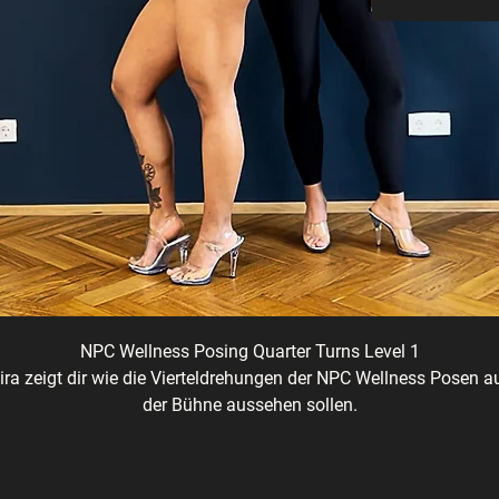
NPC Wellness Posing Quarter Turns
Level 1
ira zeigt dir wie die Vierteldrehungen der NPC Wellness Posen a
der Bühne aussehen sollen.
ir brechen jeden Schritt in noch kleinere Schritte und wiederhol
sie mehrmals damit du easy beim üben mitkommst.