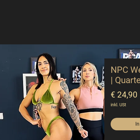
NPC We
| Quart
€ 24,90
inkl. USt
In