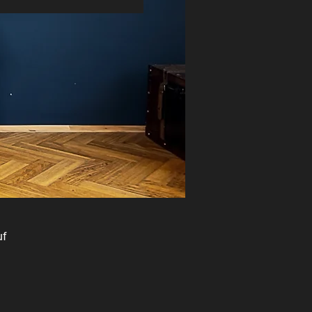
uf
en