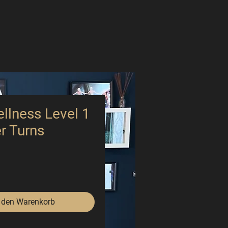
llness Level 1
er Turns
Preis
 den Warenkorb