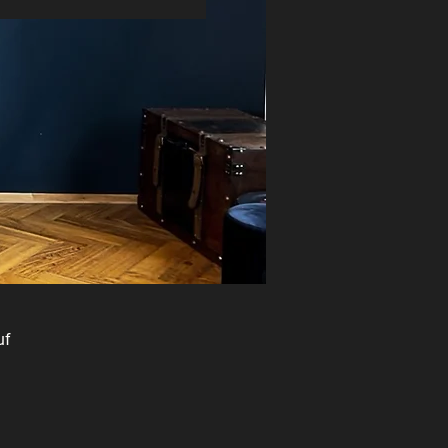
uf
en