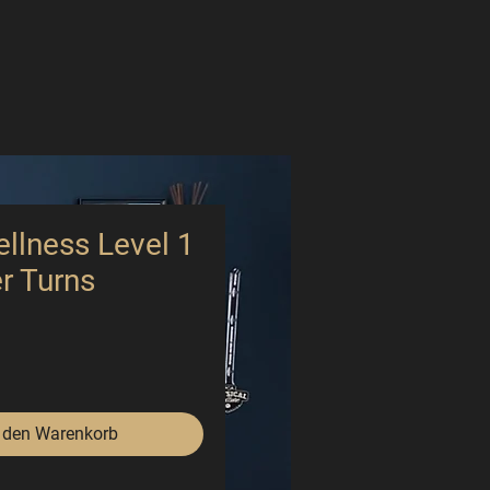
llness Level 1
er Turns
Preis
 den Warenkorb