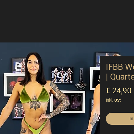
IFBB We
| Quart
€ 24,90
inkl. USt
In