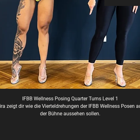
IFBB Wellness Posing Quarter Turns
Level 1
ira zeigt dir wie die Vierteldrehungen der IFBB Wellness Posen a
der Bühne aussehen sollen.
ir brechen jeden Schritt in noch kleinere Schritte und wiederhol
sie mehrmals damit du easy beim üben mitkommst.