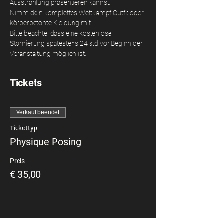
Ausstrahlung präsentieren kannst. 
Nimm dein komplettes Wettkampf Outfit oder 
körperbetonte Kleidung mit. 
Bitte beachte, dass eine kostenlose 
Stornierung spätestens 24 std vor Beginn der 
Veranstaltung möglich ist.
Tickets
Verkauf beendet
Tickettyp
Physique Posing
Preis
€ 35,00