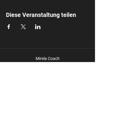
Diese Veranstaltung teilen
Mirela Coach
info@mirela.coach
Impressum
Datensc
hutz
Du möchtest keine News mehr
verpassen? Melde dich zu meinen
Newsletter an und bleibe am