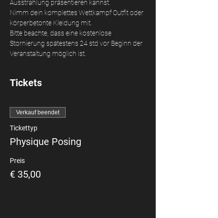
Ausstrahlung präsentieren kannst. 
Nimm dein komplettes Wettkampf Outfit oder 
körperbetonte Kleidung mit. 
Bitte beachte, dass eine kostenlose 
Stornierung spätestens 24 std vor Beginn der 
Veranstaltung möglich ist.
Tickets
Verkauf beendet
Tickettyp
Physique Posing
Preis
€ 35,00