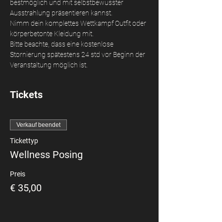
bestmöglich und mit selbstbewusster 
Ausstrahlung präsentieren kannst. 
Nimm dein komplettes Wettkampf Outfit oder 
körperbetonte Kleidung mit. 
Bitte beachte, dass eine kostenlose 
Stornierung spätestens 24 std vor Beginn der 
Veranstaltung möglich ist.
Tickets
Verkauf beendet
Tickettyp
Wellness Posing
Preis
€ 35,00