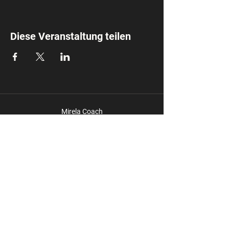
Diese Veranstaltung teilen
Mirela Coach
info@mirela.coach
Impressum
Datensc
hutz
Du möchtest keine News mehr
verpassen? Melde dich zu meinen