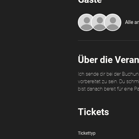
Alle a
Über die Veran
Ich sende dir bei der Buchu
vorbereitet zu sein. Du sch
bist danach bereit für eine 
Tickets
Tickettyp