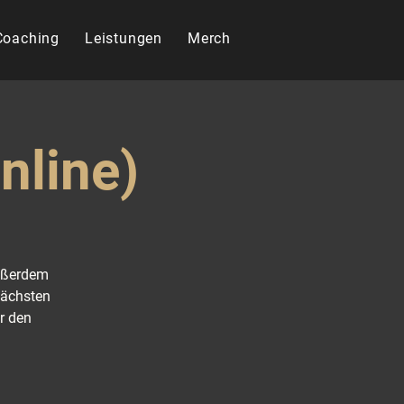
 Coaching
Leistungen
Merch
nline)
Außerdem
nächsten
r den