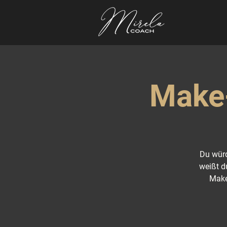
Make-
Du würd
weißt d
Make