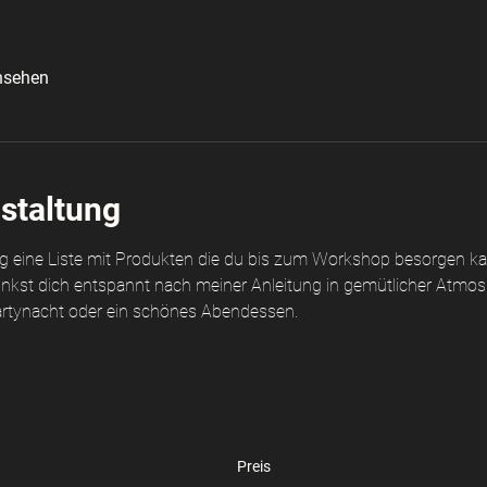
nsehen
staltung
ng eine Liste mit Produkten die du bis zum Workshop besorgen k
minkst dich entspannt nach meiner Anleitung in gemütlicher Atmos
Partynacht oder ein schönes Abendessen. 
Preis