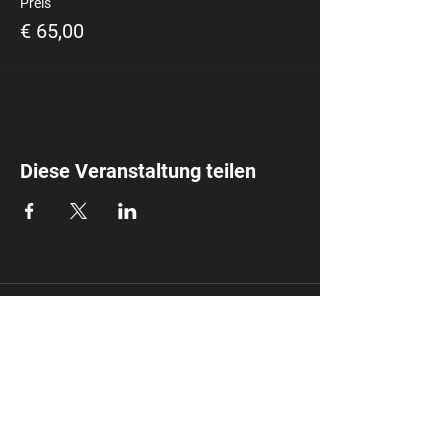
Preis
€ 65,00
Diese Veranstaltung teilen
Mirela Coach
info@mirela.coach
Impressum
Datensc
hutz