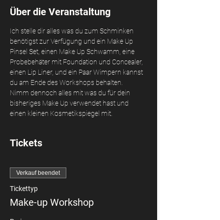
Über die Veranstaltung
Ich stelle dir alles was du zum Schminken 
benötigst zur Verfügung und ein Make Up 
Pinsel Set, einen Make Up Schwamm, eine 
Probebehäter mit Foundation und Concealer, 
einen Lip Liner, und ein Paar Wimpern kannst 
du am Ende des Workshops behalten. 
Nimm dennoch alles mit was du für dein 
bisheriges Make Up verwendet hast und 
einen kleinen Kosmetikspiegel mit.
Tickets
Verkauf beendet
Tickettyp
Make-up Workshop