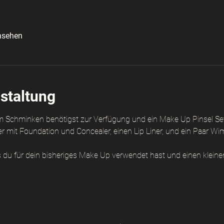
nsehen
staltung
 zum Schminken benötigst zur Verfügung und ein Make Up Pinsel Se
mit Foundation und Concealer, einen Lip Liner, und ein Paar W
du für dein bisheriges Make Up verwendet hast und einen kleine