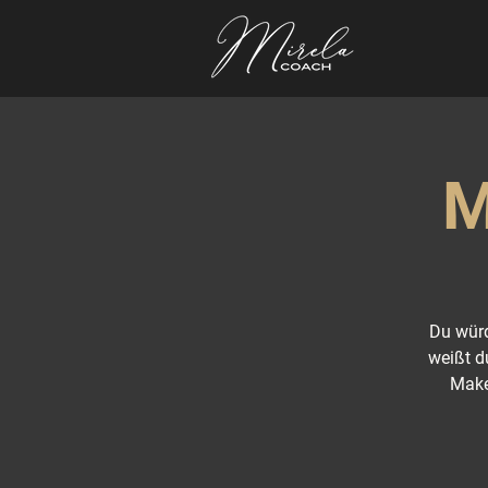
M
Du würd
weißt d
Make