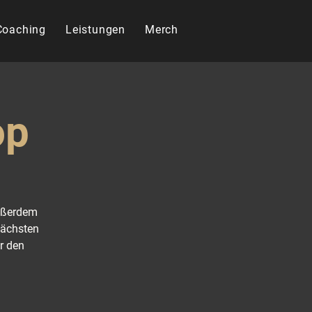
 Coaching
Leistungen
Merch
op
Außerdem
nächsten
r den