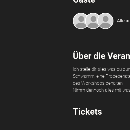
Alle a
Über die Veran
Ich stelle dir alles was du
Schwamm, eine Probebehäter 
des Workshops behalten. 
Nimm dennoch alles mit was 
Tickets