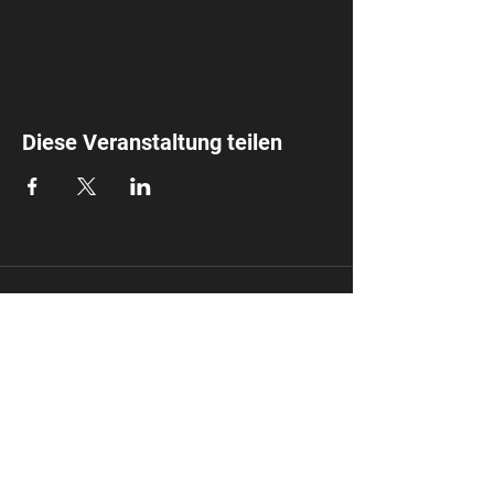
Diese Veranstaltung teilen
Mirela Coach
info@mirela.coach
Impressum
Datensc
hutz