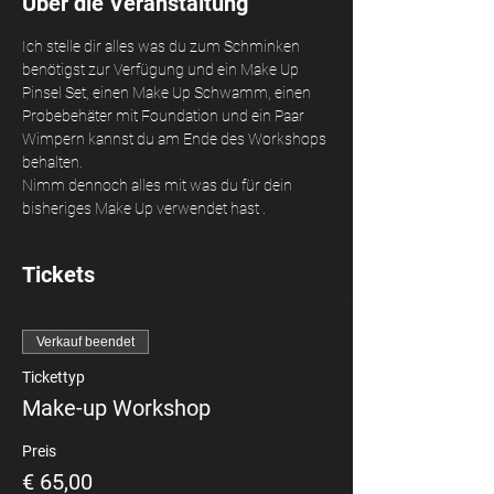
Über die Veranstaltung
Ich stelle dir alles was du zum Schminken 
benötigst zur Verfügung und ein Make Up 
Pinsel Set, einen Make Up Schwamm, einen 
Probebehäter mit Foundation und ein Paar 
Wimpern kannst du am Ende des Workshops 
behalten. 
Nimm dennoch alles mit was du für dein 
bisheriges Make Up verwendet hast .
Tickets
Verkauf beendet
Tickettyp
Make-up Workshop
Preis
€ 65,00