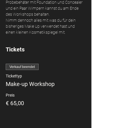
Probebehäter mit Foundation und Concealer 
und ein Paar Wimpern kannst du am Ende 
des Workshops behalten. 
Nimm dennoch alles mit was du für dein 
bisheriges Make Up verwendet hast und 
einen kleinen Kosmetikspiegel mit.
Tickets
Verkauf beendet
Tickettyp
Make-up Workshop
Preis
€ 65,00