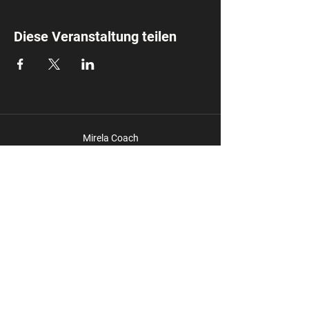
Diese Veranstaltung teilen
Mirela Coach
info@mirela.coach
Impressum
Datensc
hutz
Du möchtest keine News mehr
verpassen? Melde dich zu meinen
Newsletter an und bleibe am