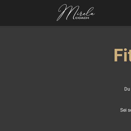
Fi
Du 
Sei s