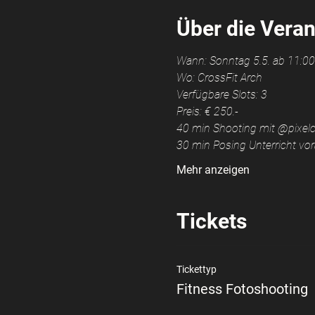
Über die Veran
Wann: Sonntag 5.5. ab 11:00
Wo: CrossFit Arch
Verfügbare Slots: 3
Preis: € 250.-
40 min Shooting mit @pixe
30 min Posing Unterricht vor
Mehr anzeigen
Tickets
Tickettyp
Fitness Fotoshooting