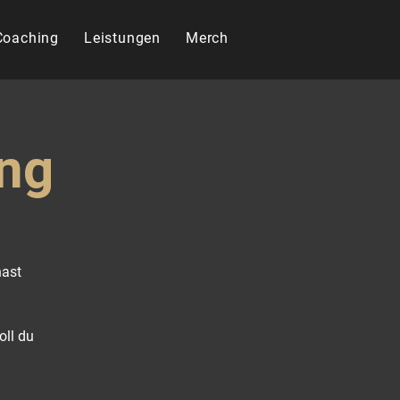
 Coaching
Leistungen
Merch
ing
hast
oll du