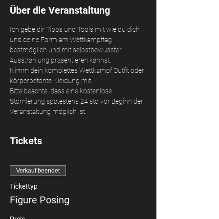
Über die Veranstaltung
Ich gebe dir Tipps und Tools mit wie du dich 
und deine Form am Wettkampftag 
bestmöglich und mit selbstbewusster 
Ausstrahlung präsentieren kannst. 
Nimm dein komplettes Wettkampf Outfit oder 
körperbetonte Kleidung mit. 
Bitte beachte, dass eine kostenlose 
Stornierung spätestens 24 std vor Beginn der 
Veranstaltung möglich ist.
Tickets
Verkauf beendet
Tickettyp
Figure Posing