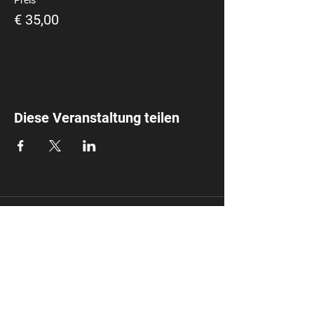
Preis
€ 35,00
Diese Veranstaltung teilen
Mirela Coach
info@mirela.coach
Impressum
Datensc
hutz