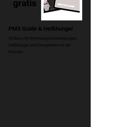
gratis
PMS Guide & Heißhunger
Schluss mit Stimmungsschwankungen,
Heißhunger und Energietiefs vor der
Periode!
Mit diesem PMS & Anti-Heißhunger Guide
bekommst du einen klaren
Ernährungsplan für die Tage vor deiner
Periode – damit
Stimmungsschwankungen, Energietiefs
und Heißhunger nicht mehr die Kontrolle
übernehmen.
Dazu erhältst du konkrete Strategien, mit
denen du Heißhunger von Anfang an
vermeidest.