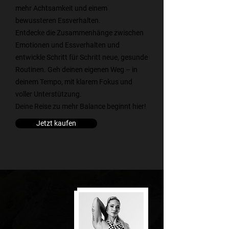
mehr Achtsamkeit und einem
bewussteren Essverhalten.
Entdecke die Zusammenhänge zwischen
Emotionen und Essverhalten und
entwickle Schritt für Schritt neue, gesunde
Routinen. Geh deinen eigenen Weg – in
deinem Tempo, mit klarem Fokus und
voller Unterstützung.
Deine Reise zu mehr Balance beginnt hier!
Jetzt kaufen