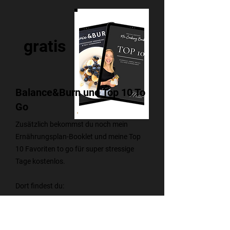
gratis
Balance&Burn und Top 10 To
Go
Zusätzlich bekommst du noch mein
Ernährungsplan-Booklet und meine Top
10 Favoriten to go für super stressige
Tage kostenlos.
Dort findest du:
✔ Klare Struktur statt Chaos
7 Tage durchgeplant inkl. Einkaufslisten