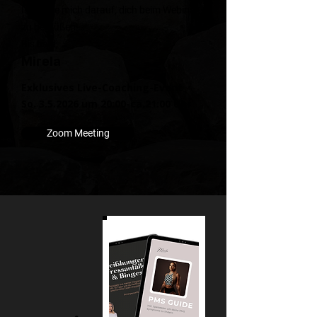
Ich freue mich darauf, dich beim Webinar
zu begrüßen!
Bis bald,
Mirela
Exklusives Live-Coaching-Event
So. 3.5.2026 um 20:00-ca.21:00 Uhr
Zoom Meeting