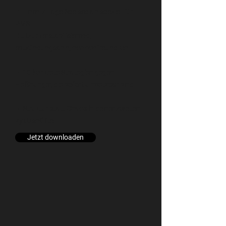
✔ Einen 7-Tage-Speiseplan speziell für
PMS
Blutzuckerstabilisierend,
entzündungsarm, hormonfreundlich
✔ 10 konkrete Strategien gegen
Heißhunger, die sofort umsetzbar sind
✔ Struktur statt Chaos in deiner zweiten
Zyklushälfte​
Jetzt downloaden