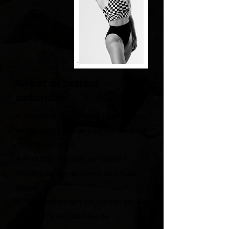
So bist du bestens
vorbereitet:
✔ Kalendereintrag sichern: Trage dir den
Termin direkt in deinen Kalender ein, damit
du nichts verpasst.​
✔ Pünktlich einloggen: Am besten 5
Minuten vorher – so kannst du in Ruhe
ankommen.​
✔ Fragen mitbringen: Wir nehmen uns am
Ende Zeit für eine Q&A-Runde.​